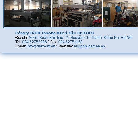
Công ty TNHH Thương Mại và Đầu Tư DAKO
Địa chỉ:
Vườn Xuân Building, 71 Nguyễn Chí Thanh, Đống Đa, Hà Nội
Tel:
024.62752296
* Fax:
024.62751158
Email:
info@dako-int.vn
* Website:
huunghiviethan.vn