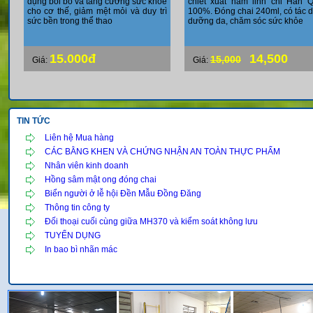
dụng bồi bổ và tăng cường sức khỏe
chiết xuất nấm linh chi Hàn 
cho cơ thế, giảm mệt mỏi và duy trì
100%. Đóng chai 240ml, có tác 
sức bền trong thể thao
dưỡng da, chăm sóc sức khỏe
15.000đ
14,500
15,000
Giá:
Giá:
TIN TỨC
Liên hệ Mua hàng
CÁC BẰNG KHEN VÀ CHỨNG NHẬN AN TOÀN THỰC PHẨM
Nhân viên kinh doanh
Hồng sâm mật ong đóng chai
Biển người ở lễ hội Đền Mẫu Đồng Đăng
Thông tin công ty
Đối thoại cuối cùng giữa MH370 và kiểm soát không lưu
TUYỂN DỤNG
In bao bì nhãn mác