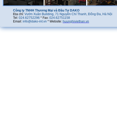
Công ty TNHH Thương Mại và Đầu Tư DAKO
Địa chỉ:
Vườn Xuân Building, 71 Nguyễn Chí Thanh, Đống Đa, Hà Nội
Tel:
024.62752296
* Fax:
024.62751158
Email:
info@dako-int.vn
* Website:
huunghiviethan.vn