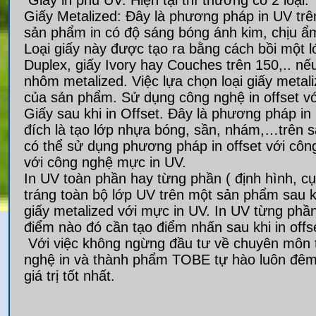
Giấy Metalized: Đây là phương pháp in UV trên
sản phẩm in có độ sáng bóng ánh kim, chịu ẩm
Loại giấy này được tạo ra bằng cách bồi một l
Duplex, giấy Ivory hay Couches trên 150,.. nế
nhôm metalized. Việc lựa chọn loại giấy meta
của sản phẩm. Sử dụng công nghệ in offset v
Giấy sau khi in Offset. Đây là phương pháp in
đích là tạo lớp nhựa bóng, sần, nhám,…trên s
có thể sử dụng phương pháp in offset với côn
với công nghệ mực in UV.
In UV toàn phần hay từng phần ( định hình, cụ
tráng toàn bộ lớp UV trên một sản phẩm sau khi
giấy metalized với mực in UV. In UV từng phần
điểm nào đó cần tạo điểm nhấn sau khi in offs
Với việc không ngừng đầu tư về chuyên môn th
nghệ in và thành phẩm TOBE tự hào luôn đê
giá trị tốt nhất.