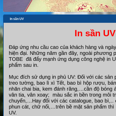
In sần UV
In sần U
Đáp ứng nhu cầu cao của khách hàng và ngày
hiện đại. Những năm gần đây, ngoài phương ph
TOBE đã đẩy mạnh ứng dụng công nghệ in UV ca
phẩm sau in.
Mục đích sử dụng in phủ UV: Đối với các sản phẩ
treo tường, bao lì xì Tết, bao bì hộp rượu, 
nhãn chai bia, kem đánh răng,…cần độ bóng 
vân tia, vân xoay; màu sắc in bền trong môi 
chuyển,…Hay đối với các catalogue, bao bì,.. 
phun cát, chữ nổi,…trên bề mặt sản phẩm thì
UV.