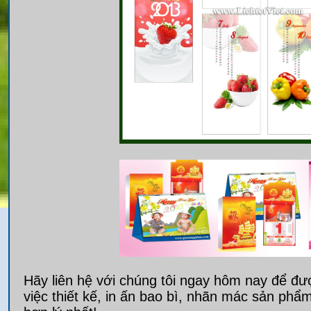
Hãy liên hệ với chúng tôi ngay hôm nay để đượ
việc thiết kế, in ấn bao bì, nhãn mác sản ph