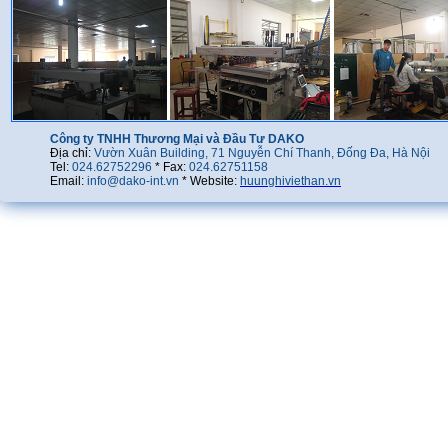
Công ty TNHH Thương Mại và Đầu Tư DAKO
Địa chỉ:
Vườn Xuân Building, 71 Nguyễn Chí Thanh, Đống Đa, Hà Nội
Tel:
024.62752296
* Fax:
024.62751158
Email:
info@dako-int.vn
* Website:
huunghiviethan.vn